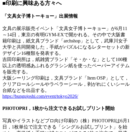
■印刷に興味ある方々へ
「文具女子博トーキョー」出展情報
文具の展示販売イベント「文具女子博トーキョー」が6月11
～14日，東京の有明GYM-EXで開かれる。その中で大阪書
籍印刷は，紙文具ブランド「archshop」として，武庫川女子
大学と共同開発した，手紙がパズルになるレターセットの新
デザイン16種類を発表する。
吉田印刷所は，紙雑貨ブランド「そ・か・な」として100種
以上の透明感あふれるグラシン紙を使ったペーパーアイテム
を販売する。
大阪シーリング印刷は，文具ブランド「Item OSP」として，
クリアロールシールやラベラーシール，剥がれにくいシール
台紙などを出品する。
https://bungujoshi.com/event/tokyo2026/
PHOTOPRI，1枚から注文できるお試しプリント開始
写真やイラストなどプロ向け印刷の（株）PHOTOPRIは6月1
日，1枚単位で注文できる「シングルお試しプリント」を始