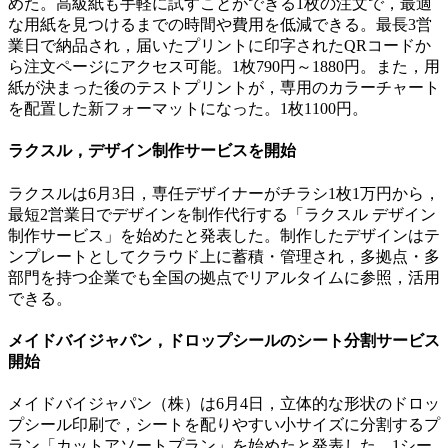
めた。高級紙も手軽に試すことができる1枚の注文で，最適
な用紙を見つけるまでの時間や費用を低減できる。最長3営
業日で納品され，届いたプリントに印字されたQRコードか
ら注文ページにアクセス可能。1枚790円～1880円。また，用
紙が決まった後のテストプリントが，専用のカラーチャート
を配置した新フォーマットになった。1枚1100円。
ラクスル，デザイン制作サービスを開始
ラクスルは6月3日，専任デザイナーがチラシ1枚1万円から，
最短2営業日でデザインを制作代行する「ラクスル デザイン
制作サービス」を始めたと発表した。制作したデザインはテ
ンプレートとしてクラウド上に蓄積・管理され，多拠点・多
部門を持つ企業でも全国の拠点でリアルタイムに参照，活用
できる。
メイドバイジャパン，ドロップシールのシート分割サービス
開始
メイドバイジャパン（株）は6月4日，立体的な形状のドロッ
プシール印刷で，シートを配りやすい小サイズに分割するプ
ラン「カットアソートプラン」を始めたと発表した。1シー