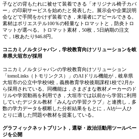
子などの背もたれに被せて装着できる「オリジナル椅子カバ
ー」の印刷サービスを始めたと発表した。展示会や企業説明
会などで手間をかけず装着でき，来場者にアピールできる。
素材はポリエステル100％の軽量なトロマットと，防炎トロ
マットが選べる。トロマット素材，50枚，5日納期の注文
で，1枚あたり946.8円。
コニカミノルタジャパン，学校教育向けソリューションを岐
阜県大垣市が採用
コニカミノルタジャパンの学校教育向けソリューション
「tomoLinks（トモリンクス）」のAIドリル機能が，岐阜県
大垣市の公立中学校9校，義務教育学校後期課程1校で2月か
ら採用されている。同機能は，さまざまな教材メーカーのド
リルや学習動画を利用でき，大垣市では以前から学習に利用
していたデジタル教材「みんなの学習クラブ」と連携し，多
数の学力データを横断した分析結果をもとに，AIが一人ひ
とりに適した問題や教材を提案している。
グラフィックネットプリント，選挙・政治活動用ツールペー
ジを公開