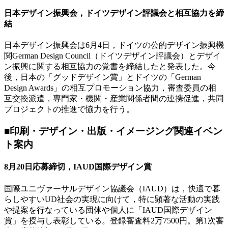
日本デザイン振興会，ドイツデザイン評議会と相互協力を締
結
日本デザイン振興会は6月4日，ドイツの公的デザイン振興機
関German Design Council（ドイツデザイン評議会）とデザイ
ン振興に関する相互協力の覚書を締結したと発表した。今
後，日本の「グッドデザイン賞」とドイツの「German
Design Awards」の相互プロモーション協力，審査委員の相
互交換派遣，専門家・機関・産業関係者間の連携促進，共同
プロジェクトの推進で協力を行う。
■印刷・デザイン・出版・イメージング関連イベン
ト案内
8月20日応募締切，IAUD国際デザイン賞
国際ユニヴァーサルデザイン協議会（IAUD）は，快適で暮
らしやすいUD社会の実現に向けて，特に顕著な活動の実践
や提案を行なっている団体や個人に「IAUD国際デザイン
賞」を授与し表彰している。登録審査料2万7500円。第1次審