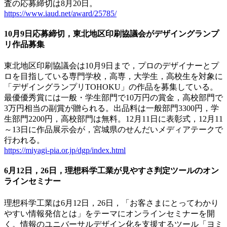
査の応募締切は8月20日。
https://www.iaud.net/award/25785/
10月9日応募締切，東北地区印刷協議会がデザイングランプ
リ作品募集
東北地区印刷協議会は10月9日まで，プロのデザイナーとプ
ロを目指している専門学校，高専，大学生，高校生を対象に
「デザイングランプリTOHOKU」の作品を募集している。
最優優秀賞には一般・学生部門で10万円の賞金，高校部門で
3万円相当の副賞が贈られる。出品料は一般部門3300円，学
生部門2200円，高校部門は無料。12月11日に表彰式，12月11
～13日に作品展示会が，宮城県のせんだいメディアテークで
行われる。
https://miyagi-pia.or.jp/dgp/index.html
6月12日，26日，理想科学工業が見やすさ判定ツールのオン
ラインセミナー
理想科学工業は6月12日，26日，「お客さまにとってわかり
やすい情報発信とは」をテーマにオンラインセミナーを開
く。情報のユニバーサルデザイン化を支援するツール「ヨミ