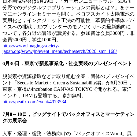
日本画像学会は6月29日，「カーボンニュートラル・SDG’s
分野でのデジタルファブリケーションの貢献とは？」をテー
マにオンラインセミナーを開く。ペロブスカイト太陽電池の
実用化と，インクジェット工法の可能性，革新的半導体デバ
イスへの挑戦，3Dプリンターのモノづくりへの最新動向に
ついて，各分野の講師が講演する。参加費は会員3000円，非
会員5000円，学生1000円。
https://www.imaging-society-
japan.org/www/jp/event_menu/techreserch/2026_smr_168/
6月30日，東京で新規事業化・社会実装のプレゼンイベント
脱炭素や資源循環などに取り組む企業，団体のプレゼンイベ
ント「Seeds to Market：Green＆Sustainability編」が6月30日，
東京・京橋のIncubation CANVAS TOKYOで開かれる。東洋
インキ，TBMも登壇する。参加無料。
https://peatix.com/event/4973534
7月8～10日，ビッグサイトでバックオフィスとマーケティン
グの展示会
人事・経理・総務・法務向けの「バックオフィスWorld」展