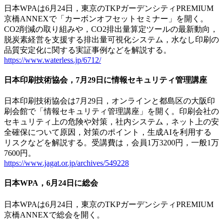
日本WPAは6月24日，東京のTKPガーデンシティPREMIUM
京橋ANNEXで「カーボンオフセットセミナー」を開く。
CO2削減の取り組みや，CO2排出量算定ツールの最新動向，
脱炭素経営を支援する排出量可視化システム，水なし印刷の
品質安定化に関する実証事例などを解説する。
https://www.waterless.jp/6712/
日本印刷技術協会，7月29日に情報セキュリティ管理講座
日本印刷技術協会は7月29日，オンラインと都島区の大阪印
刷会館で「情報セキュリティ管理講座」を開く。印刷会社の
セキュリティ上の危険や対策，社内システム，ネット上の安
全確保について原因，対策のポイント，生成AIを利用する
リスクなどを解説する。受講費は，会員1万3200円，一般1万
7600円。
https://www.jagat.or.jp/archives/549228
日本WPA，6月24日に総会
日本WPAは6月24日，東京のTKPガーデンシティPREMIUM
京橋ANNEXで総会を開く。