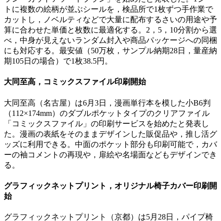
トに複数の絵柄が並ぶシールを，検品所で1枚ずつ手作業で
カットし，ノベルティなどで大量に配布するさいの用途や予
算に合わせた単価と枚数に最適化する。2，5，10分割から選
べ，中身が見えないランダム封入や商品パッケージへの同梱
にも対応する。最安値（50万枚，サンプル納期28日，量産納
期105日の場合）で1枚38.5円。
大同至高，コミックスファイル印刷開始
大同至高（名古屋）は6月3日，漫画単行本を模した小B6判
（112×174mm）のダブルポケットタイプのクリアファイル
「コミックスファイル」の印刷サービスを始めたと発表し
た。漫画の表紙をそのままデザインした販促品や，推し活グ
ッズに利用できる。中面のポケット部分も印刷可能で，カバ
ーの袖コメントの再現や，扉絵や名場面などもデザインでき
る。
グラフィックネットプリント，オリジナル椅子カバー印刷開
始
グラフィックネットプリント（京都）は5月28日，パイプ椅