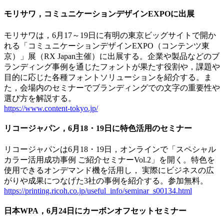
モリサワ，コミュニケーションデザインEXPOに出展
モリサワは，6月17～19日に有明の東京ビッグサイトで開か
れる「コミュニケーションデザインEXPO（コンテンツ東
京）」展（RX Japan主催）に出展する。企業や製品などのブ
ランディング事例を通じたフォントが果たす役割や，課題や
目的に応じた各種フォントソリューションを紹介する。ま
た，会場内のセミナーでブランディングでの文字の重要性や
選び方を解説する。
https://www.content-tokyo.jp/
リコージャパン，6月18・19日に特色活用のセミナー
リコージャパンは6月18・19日，オンラインで「スペシャル
カラー活用成功事例 ご紹介セミナーVol.2」を開く。特色を
使用できるオンデマンド機を活用し， 実際にビジネスの広
がりや成果につなげた3社の事例を紹介する。参加無料。
https://printing.ricoh.co.jp/useful_info/seminar_s00134.html
日本WPA，6月24日にカーボンオフセットセミナー