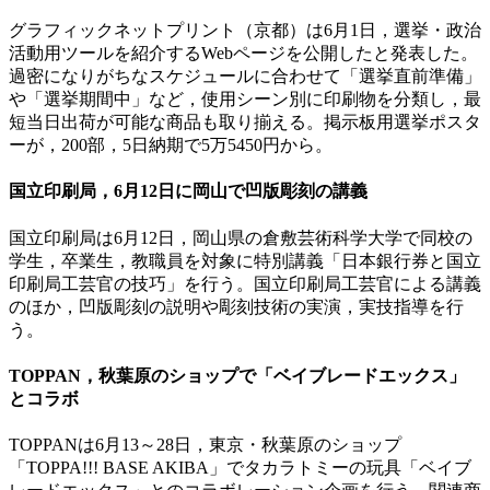
グラフィックネットプリント（京都）は6月1日，選挙・政治
活動用ツールを紹介するWebページを公開したと発表した。
過密になりがちなスケジュールに合わせて「選挙直前準備」
や「選挙期間中」など，使用シーン別に印刷物を分類し，最
短当日出荷が可能な商品も取り揃える。掲示板用選挙ポスタ
ーが，200部，5日納期で5万5450円から。
国立印刷局，6月12日に岡山で凹版彫刻の講義
国立印刷局は6月12日，岡山県の倉敷芸術科学大学で同校の
学生，卒業生，教職員を対象に特別講義「日本銀行券と国立
印刷局工芸官の技巧」を行う。国立印刷局工芸官による講義
のほか，凹版彫刻の説明や彫刻技術の実演，実技指導を行
う。
TOPPAN，秋葉原のショップで「ベイブレードエックス」
とコラボ
TOPPANは6月13～28日，東京・秋葉原のショップ
「TOPPA!!! BASE AKIBA」でタカラトミーの玩具「ベイブ