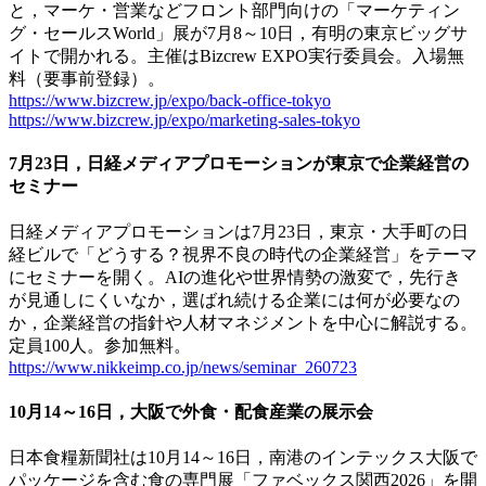
と，マーケ・営業などフロント部門向けの「マーケティン
グ・セールスWorld」展が7月8～10日，有明の東京ビッグサ
イトで開かれる。主催はBizcrew EXPO実行委員会。入場無
料（要事前登録）。
https://www.bizcrew.jp/expo/back-office-tokyo
https://www.bizcrew.jp/expo/marketing-sales-tokyo
7月23日，日経メディアプロモーションが東京で企業経営の
セミナー
日経メディアプロモーションは7月23日，東京・大手町の日
経ビルで「どうする？視界不良の時代の企業経営」をテーマ
にセミナーを開く。AIの進化や世界情勢の激変で，先行き
が見通しにくいなか，選ばれ続ける企業には何が必要なの
か，企業経営の指針や人材マネジメントを中心に解説する。
定員100人。参加無料。
https://www.nikkeimp.co.jp/news/seminar_260723
10月14～16日，大阪で外食・配食産業の展示会
日本食糧新聞社は10月14～16日，南港のインテックス大阪で
パッケージを含む食の専門展「ファベックス関西2026」を開