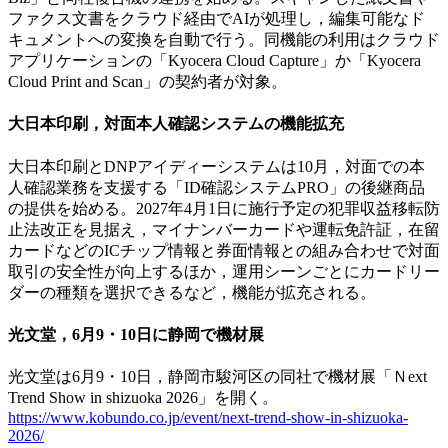
ファクス文書をクラウド経由でAIが処理し，編集可能なド
キュメントへの変換を自動で行う。同機能の利用はクラウド
アプリケーションの「Kyocera Cloud Capture」か「Kyocera
Cloud Print and Scan」の契約者が対象。
大日本印刷，対面本人確認システムの機能拡充
大日本印刷とDNPアイディーシステムは10月，対面での本
人確認業務を支援する「ID確認システムPRO」の後継商品
の提供を始める。2027年4月1日に施行予定の犯罪収益移転防
止法改正を見据え，マイナンバーカードや運転免許証，在留
カードなどのICチップ情報と券面情報との組み合わせで対面
取引の安全性が向上するほか，運用シーンごとにカードリー
ダーの種類を選択できるなど，機能が拡充される。
光文堂，6月9・10日に静岡で機材展
光文堂は6月9・10日，静岡市駿河区の同社で機材展「Ｎext
Trend Show in shizuoka 2026」を開く。
https://www.kobundo.co.jp/event/next-trend-show-in-shizuoka-
2026/