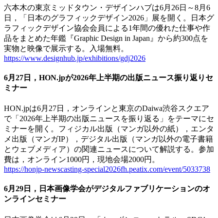
六本木の東京ミッドタウン・デザインハブは6月26日～8月6
日，「日本のグラフィックデザイン2026」展を開く。日本グ
ラフィックデザイン協会会員による1年間の優れた仕事や作
品をまとめた年鑑『Graphic Design in Japan』から約300点を
実物と映像で展示する。入場無料。
https://www.designhub.jp/exhibitions/gdj2026
6月27日，HON.jpが2026年上半期の出版ニュース振り返りセ
ミナー
HON.jpは6月27日，オンラインと東京のDaiwa渋谷スクエア
で「2026年上半期の出版ニュースを振り返る」をテーマにセ
ミナーを開く。フィジカル出版（マンガ以外の紙），エンタ
メ出版（マンガIP），デジタル出版（マンガ以外の電子書籍
とウェブメディア）の関連ニュースについて解説する。参加
費は，オンライン1000円，現地会場2000円。
https://honjp-newscasting-special2026fh.peatix.com/event/5033738
6月29日，日本画像学会がデジタルファブリケーションのオ
ンラインセミナー