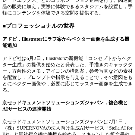
レードエックス」とのコラボレーション企画を行う。関連商
品の販売に加え，実際に体験できるスタジアムを設置し，手
軽にコンテンツを体験できる空間を提供する。
■プロフェッショナルの世界
アドビ，Illustratorにラフ案からベクター画像を生成する機
能追加
アドビ社は6月2日，Illustratorの新機能「コンセプトからベク
ター生成」の提供を始めたと発表した。手描きのキャラクタ
ー，方向性のメモ，アイコンの構図案，参考写真などの素材
を配置し，プロンプトや指示を与えることで，その意図をも
とにベクター画像や，必要に応じてラスター画像を生成でき
る。
京セラドキュメントソリューションズジャパン，複合機と
AIサービスの連携開始
京セラドキュメントソリューションズジャパンは7月1日，
（株）SUPERNOVAの法人向け生成AIサービス「Stella AI for
Biz」と同社複合機の連携を始める。スキャンした紙文書や