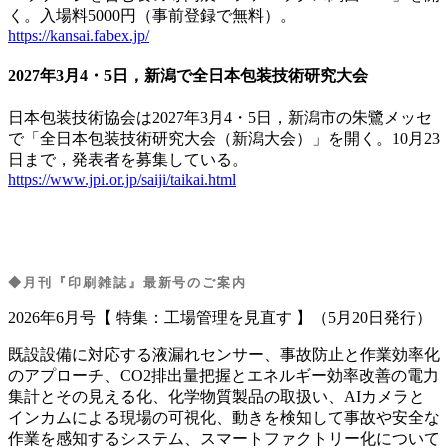
く。入場料5000円（事前登録で無料）。
https://kansai.fabex.jp/
2027年3月4・5日，新潟で全日本包装技術研究大会
日本包装技術協会は2027年3月4・5日，新潟市の朱鷺メッセ
で「全日本包装技術研究大会（新潟大会）」を開く。10月23
日まで，発表者を募集している。
https://www.jpi.or.jp/saiji/taikai.html
◆
月刊『印刷雑誌』最新号のご案内
2026年6月号【 特集：工場管理を見直す 】（5月20日発行）
既設設備に対応する液漏れセンサー、事故防止と作業効率化
のアプローチ、CO2排出量把握とエネルギー効率改善の電力
集計とその見える化、化学物質製品の取扱い、AIカメラと
インカムによる現場の可視化、動きを検知して事故や安全な
作業を感知するシステム、スマートファクトリー化について