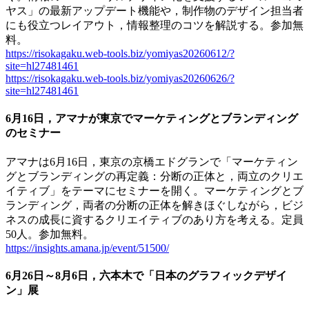
ヤス」の最新アップデート機能や，制作物のデザイン担当者
にも役立つレイアウト，情報整理のコツを解説する。参加無
料。
https://risokagaku.web-tools.biz/yomiyas20260612/?
site=hl27481461
https://risokagaku.web-tools.biz/yomiyas20260626/?
site=hl27481461
6月16日，アマナが東京でマーケティングとブランディング
のセミナー
アマナは6月16日，東京の京橋エドグランで「マーケティン
グとブランディングの再定義：分断の正体と，両立のクリエ
イティブ」をテーマにセミナーを開く。マーケティングとブ
ランディング，両者の分断の正体を解きほぐしながら，ビジ
ネスの成長に資するクリエイティブのあり方を考える。定員
50人。参加無料。
https://insights.amana.jp/event/51500/
6月26日～8月6日，六本木で「日本のグラフィックデザイ
ン」展