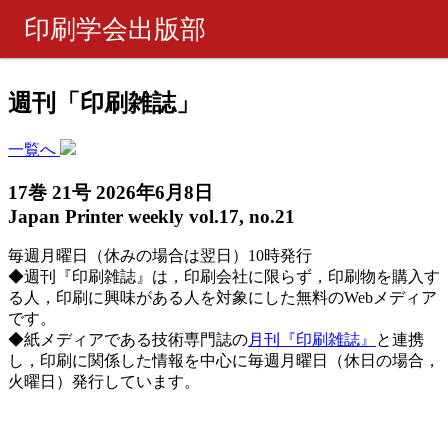
印刷学会出版部
書籍・製品
週刊「印刷雑誌」
ピックアップ
一覧へ
17巻 21号 2026年6月8日
週刊 『印刷雑誌』
Japan Printer weekly vol.17, no.21
毎週月曜日（休みの場合は翌日）10時発行
月刊 『印刷雑誌』
◆週刊『印刷雑誌』は，印刷会社に限らず，印刷物を購入す
る人，印刷に興味がある人を対象にした無料のWebメディア
ご購入について
です。
◆紙メディアである技術専門誌の
月刊『印刷雑誌』
と連携
し，印刷に関係した情報を中心に毎週月曜日（休日の場合，
お問い合わせ
火曜日）発行しています。