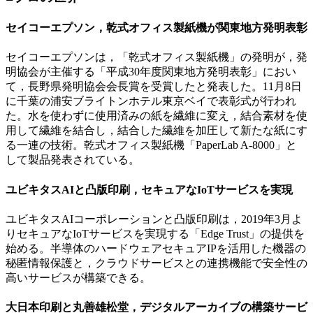
セイコーエプソン，乾式オフィス製紙機が関東地方発明表彰
セイコーエプソンは，「乾式オフィス製紙機」の発明が，発
明協会が主催する「平成30年度関東地方発明表彰」におい
て，長野県発明協会会長賞を受賞したと発表した。11月8日
に千葉の浦安ブライトンホテル東京ベイで表彰式が行われ
た。水を使わずに使用済みの紙を繊維に変え，結合素材を使
用して繊維を結合し，結合した繊維を加圧して新たな紙にす
る一連の技術。乾式オフィス製紙機「PaperLab A-8000」と
して製品発表されている。
ユビキタスAIと凸版印刷，セキュアなIoTサービスを実現
ユビキタスAIコーポレーションと凸版印刷は，2019年3月よ
りセキュアなIoTサービスを実現する「Edge Trust」の提供を
始める。半導体のハードウェアセキュアIPを活用した機器の
秘匿情報保護と，クラウドサービスとの連携機能で安全性の
高いサービスが構築できる。
大日本印刷と丸善雄松堂，デジタルアーカイブの構築サービ