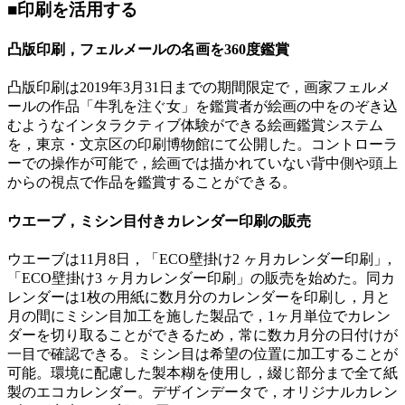
■印刷を活用する
凸版印刷，フェルメールの名画を360度鑑賞
凸版印刷は2019年3月31日までの期間限定で，画家フェルメ
ールの作品「牛乳を注ぐ女」を鑑賞者が絵画の中をのぞき込
むようなインタラクティブ体験ができる絵画鑑賞システム
を，東京・文京区の印刷博物館にて公開した。コントローラ
ーでの操作が可能で，絵画では描かれていない背中側や頭上
からの視点で作品を鑑賞することができる。
ウエーブ，ミシン目付きカレンダー印刷の販売
ウエーブは11月8日，「ECO壁掛け2 ヶ月カレンダー印刷」,
「ECO壁掛け3 ヶ月カレンダー印刷」の販売を始めた。同カ
レンダーは1枚の用紙に数月分のカレンダーを印刷し，月と
月の間にミシン目加工を施した製品で，1ヶ月単位でカレン
ダーを切り取ることができるため，常に数カ月分の日付けが
一目で確認できる。ミシン目は希望の位置に加工することが
可能。環境に配慮した製本糊を使用し，綴じ部分まで全て紙
製のエコカレンダー。デザインデータで，オリジナルカレン