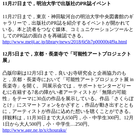
11月27日まで，明治大学で出版社のPR誌イベント
11月27日まで，東京・神田駿河台の明治大学中央図書館のギ
ャラリーで，出版社のPR誌を紹介するイベントが開かれて
いる。本と読者をつなぐ媒体、コミュニケーションツールと
してのPR誌の面白さを再確認できる。
http://www.meiji.ac.jp/library/news/2018/6t5h7p00000t4f9a.html
12月5日まで，京都・長楽寺で「可能性アートプロジェクト
展」
凸版印刷は12月5日まで，良いお寺研究会と企画協力のも
と，京都・長楽寺において「可能性アートプロジェクト展 in
長楽寺」を開く。 同展示会では， サポートセンターどりー
むに在籍する7名の障がい者アーティストが「無限の可能
性」をテーマに30点の作品を展示している。作品「さくらぼ
とけ」にスマートフォンをかざすと，作品が動き出すととも
に，アーティストが作品に込めた想いを聴くことができる。
拝観料は，11月30日まで大人650円，小・中学生300円。12月
1日から大人500円，小・中学生…250円。
http://www.age.ne.jp/x/chouraku/