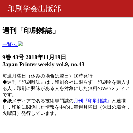
印刷学会出版部
書籍・製品
週刊「印刷雑誌」
ピックアップ
一覧へ
9巻 43号 2018年11月19日
週刊 『印刷雑誌』
Japan Printer weekly vol.9, no.43
毎週月曜日（休みの場合は翌日）10時発行
月刊 『印刷雑誌』
◆週刊『印刷雑誌』は，印刷会社に限らず，印刷物を購入す
る人，印刷に興味がある人を対象にした無料のWebメディア
ご購入について
です。
◆紙メディアである技術専門誌の
月刊『印刷雑誌』
と連携
し，印刷に関係した情報を中心に毎週月曜日（休日の場合，
お問い合わせ
火曜日）発行しています。