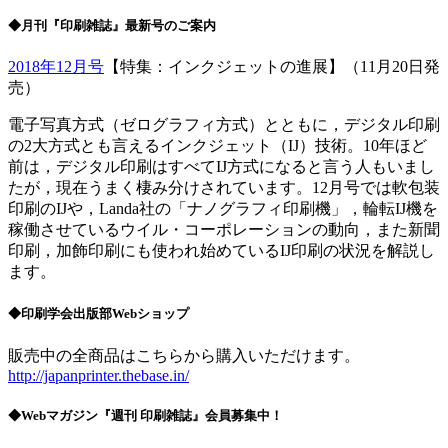
◆月刊『印刷雑誌』最新号のご案内
2018年12月号
【特集：インクジェットの進展】（11月20日発
売）
電子写真方式（ゼログラフィ方式）とともに，デジタル印刷
の2大方式とも言えるインクジェット（IJ）技術。10年ほど
前は，デジタル印刷はすべてIJ方式になると言う人もいまし
たが，現在うまく棲み分けされています。12月号では軟包装
印刷のIJや，Landa社の「ナノグラフィ印刷機」，輪転IJ機を
稼働させているウイル・コーポレーションの動向，また新聞
印刷，加飾印刷にも使われ始めているIJ印刷の状況を解説し
ます。
◆印刷学会出版部Webショップ
販売中の全商品はこちらから購入いただけます。
http://japanprinter.thebase.in/
◆Webマガジン『週刊 印刷雑誌』会員募集中！