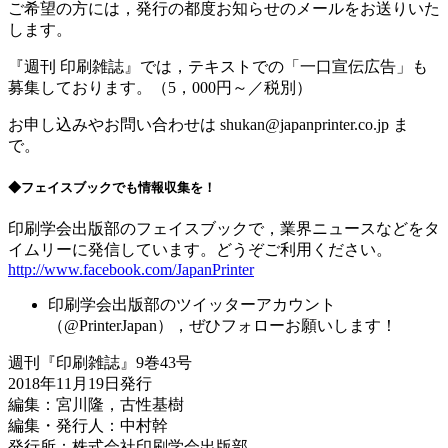
ご希望の方には，発行の都度お知らせのメールをお送りいた
します。
『週刊 印刷雑誌』では，テキストでの「一口宣伝広告」も
募集しております。（5，000円～／税別）
お申し込みやお問い合わせは shukan@japanprinter.co.jp ま
で。
◆フェイスブックでも情報収集を！
印刷学会出版部のフェイスブックで，業界ニュースなどをタ
イムリーに発信しています。どうぞご利用ください。
http://www.facebook.com/JapanPrinter
印刷学会出版部のツイッターアカウント
（@PrinterJapan），ぜひフォローお願いします！
週刊『印刷雑誌』9巻43号
2018年11月19日発行
編集：宮川隆，古性基樹
編集・発行人：中村幹
発行所：株式会社印刷学会出版部