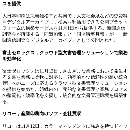
スを提供
大日本印刷は丸善雄松堂と共同で，人文社会系などの史資料
をデジタルアーカイブし，検索～利活用できる公開プラット
フォームの構築サービスを11月1日から提供する。新聞通信
調査会が所蔵する「同盟旬報」と「同盟時事月報」が，「新
聞通信調査会デジタルアーカイブ」として公開された。
富士ゼロックス，クラウド型文書管理ソリューションで業務
を効率化
富士ゼロックスは11月13日，さまざまな業務において発生す
る文書を業務に柔軟に対応し，効率的かつ信頼性の高い統合
管理へのニーズに応えるクラウド型文書管理ソリューション
の提供を始めた。組織内の一元的な文書管理と業務プロセス
の整流化・効率化を支援し，統合的な文書管理環境を構築す
る。
リコー，産業印刷向けソフト会社買収
リコーは11月12日，カラーマネジメントに強みを持つドイツ