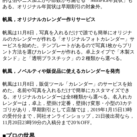
的な箔やニス加工が小部数から施せる「MoriPica年賀状」も
ある。オリジナル年賀状は早期割引の対象外。
帆風，オリジナルカレンダー作りサービス
帆風は11月8日，写真を入れるだけで誰でも簡単にオリジナ
ルのカレンダーが作れる「オリジナルフォトカレンダー」サ
ービスを始めた。テンプレートがあるので写真1枚からプリ
ント方法を選びカレンダーが作れる。卓上タイプで「木製ス
タンド」と「透明プラスチック」の２種類から選べる。
帆風，ノベルティや販促品に使えるカレンダーを発売
帆風は11月8日，販促ツール「カレンダー」のサービスを始
めた。名前や写真を入れるだけで簡単にカスタマイズでき
る。オリジナルカレンダーは全8種類から選べる。名入れカ
レンダーは，卓上，壁掛け定番，壁掛け変形・小型の3カテ
ゴリがあり，早期割引として店舗では，2019年1月15日13時
の受付分まで，同社オンラインショップ，21日後出荷なら，
11月20日23時59分の入稿分まで20％OFF。
■プロの世界