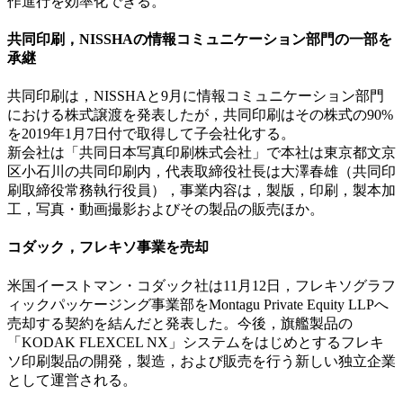
作進行を効率化できる。
共同印刷，NISSHAの情報コミュニケーション部門の一部を
承継
共同印刷は，NISSHAと9月に情報コミュニケーション部門
における株式譲渡を発表したが，共同印刷はその株式の90%
を2019年1月7日付で取得して子会社化する。
新会社は「共同日本写真印刷株式会社」で本社は東京都文京
区小石川の共同印刷内，代表取締役社長は大澤春雄（共同印
刷取締役常務執行役員），事業内容は，製版，印刷，製本加
工，写真・動画撮影およびその製品の販売ほか。
コダック，フレキソ事業を売却
米国イーストマン・コダック社は11月12日，フレキソグラフ
ィックパッケージング事業部をMontagu Private Equity LLPへ
売却する契約を結んだと発表した。今後，旗艦製品の
「KODAK FLEXCEL NX」システムをはじめとするフレキ
ソ印刷製品の開発，製造，および販売を行う新しい独立企業
として運営される。