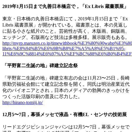
2019年1月15日まで丸善日本橋店で，「Ex Libris 蔵書票展」
東京・日本橋の丸善日本橋店にて，2019年1月15日まで「Ex
Libris 蔵書票展」が開かれている。蔵書票とは、本の見返し
に貼る小さな紙片のこと。芸術性が高く、木版画、銅版画、
エッチング、石版画など技法は多種多様。展示販売もある。
http://myrp.maruzen.co.jp/timewithbook/%E3%80%90wabp%E3%8
libris-%E8%94%B5%E6%9B%B8%E7%A5%A8%E5%B1%95-
11%E6%9C%8814%E6%97%A5%EF%BC%88%E6%B0%B4%E
「平野富二生誕の地」碑建立記念祭
「平野富二生誕の地」碑建立有志の会は11月23〜25日，長崎
県勤労福祉会館にて建立記念祭を開く。同氏は明治産業近代
化のパイオニアとされ，日本のメディアの勃興のきっかけを
つくった活版印刷の普及に尽力した。
http://hirano-tomiji.jp/
12月5〜7日，幕張メッセで液晶・有機EL・センサの技術展
リードエグジビションジャパンは12月5〜7日，幕張メッセで