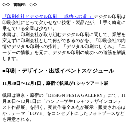
◇◇ 書籍PR ◇◇
『印刷会社とデジタル印刷 –成功への道–』
デジタル印刷は
印刷会社にとって欠かせない技術・製品だが、上手く軌道に
乗せている企業は少ない。
本書は、印刷会社が取り組むデジタル印刷に関して、業態を
変えずに印刷会社として何ができるのかを、「印刷会社の内
情やデジタル印刷への指針」「デジタル印刷のしくみ」「ユ
ーザーの情報」を元に、デジタル印刷の成功への道筋を解説
します。
■印刷・デザイン・出版イベントスケジュール
11月30日〜12月1日，原宿で帆風がTシャツアート展
帆風は東京・原宿の「DESIGN FESTA GALLERY」にて，11
月30日〜12月1日に「バンフー学生Tシャツデザインコンテ
スト作品展」を開く。受賞作品全26点が展示・販売されるほ
か，テーマ「LOVE」をコンセプトにしたフォトブースなど
も用意される。