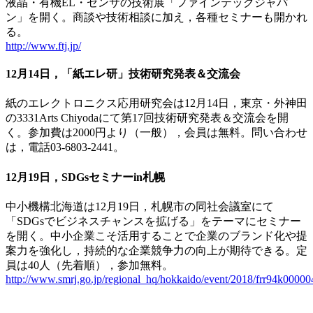
液晶・有機EL・センサの技術展「ファインテックジャパ
ン」を開く。商談や技術相談に加え，各種セミナーも開かれ
る。
http://www.ftj.jp/
12月14日，「紙エレ研」技術研究発表＆交流会
紙のエレクトロニクス応用研究会は12月14日，東京・外神田
の3331Arts Chiyodaにて第17回技術研究発表＆交流会を開
く。参加費は2000円より（一般），会員は無料。問い合わせ
は，電話03-6803-2441。
12月19日，SDGsセミナーin札幌
中小機構北海道は12月19日，札幌市の同社会議室にて
「SDGsでビジネスチャンスを拡げる」をテーマにセミナー
を開く。中小企業こそ活用することで企業のブランド化や提
案力を強化し，持続的な企業競争力の向上が期待できる。定
員は40人（先着順），参加無料。
http://www.smrj.go.jp/regional_hq/hokkaido/event/2018/frr94k00000