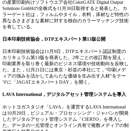
の産業印刷向けソフトウエア会社ColorGATE Digital Output
Solutions GmbHの全株式を11月30日取得すると発表した。カ
ラーゲート社は，フィルムやタイル，衣料，床材など特性の
異なるさまざまな素材に対する独自のカラーマッチング技術
を有している。
日本印刷技術協会，DTPエキスパート第13版公開
日本印刷技術協会は11月9日，DTPエキスパート認証制度の
カリキュラム第13版を発表した。2年ごとの改訂期を迎え，
印刷業界を取り巻く最新のビジネス環境や技術動向を反映し
た。また，12月21日には東京・杉並の本社にて，“印刷メデ
ィアの強みを活かしてあらたな価値を生み出す人材”をテー
マに「JAGATエキスパートDAY」を開く。
LAVA International，デジタルアセット管理システムを導入
ホットヨガスタジオ「LAVA」を運営するLAVA International
は10月29日，ビジュアル・プロセッシング・ジャパンが開発
したデジタルアセット管理システム「CIERTO」を導入し
た。データの一元管理とオンライン共有で複数メディアの制