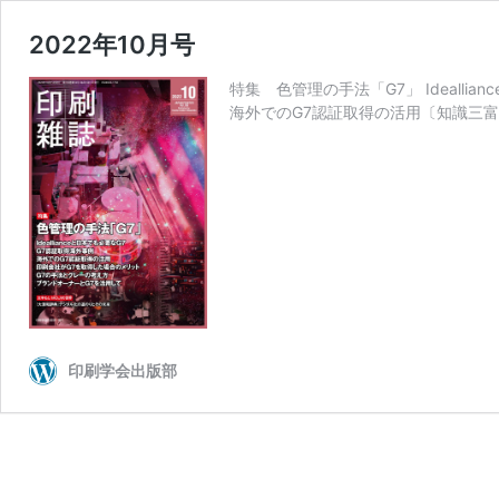
2022年10月号
特集 色管理の手法「G7」 Ideall
海外でのG7認証取得の活用〔知識三富
印刷学会出版部