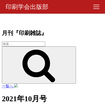
印刷学会出版部
書籍・製品
月刊『印刷雑誌』
ピックアップ
週刊 『印刷雑誌』
検
索
月刊 『印刷雑誌』
ご購入について
一覧へ
お問い合わせ
2021年10月号