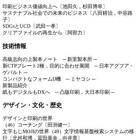
印刷ビジネス価値向上へ〔池田久，杉田博幸〕
サステナブル社会での未来のビジネス〔八田耕治，中谷路
子〕
SDGsとUCD〔武田一孝〕
クリアファイルの再生から〔阿部力〕
技術情報
高級志向の上製本ノート ─ 新里製本所 ─
新CTPプレート2種，目的に合わせ展開 ─ 日本アグフア・
ゲバルト ─
コンパクトなフォームIJ機 ─ ミヤコシ ─
新製品紹介
紙もデジタルもDXへ ─ 凸版印刷，大日本印刷 ─
デザイン・文化・歴史
デザインと印刷の世界
（46）コーチング〔田渕健一〕
文字もじMOJIの世界（49）文字情報基盤検索システムの移
行〔北舛和博，冨田亜央，向井章〕