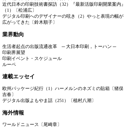
近代日本の印刷技術書探訪（32）『最新活版印刷開業案内』
（1）〔松浦広〕
デジタル印刷へのデザイナーの呟き（2）やっと表現の幅が
広がってきた〔鈴木順子〕
業界動向
生活者起点の出版流通改革 ─ 大日本印刷，トーハン ─
印刷界展望
印刷イベント・スケジュール
ルーペ
連載エッセイ
欧州パッケージ紀行（1）ハーメルンのネズミの貼箱〔猪俣
吉春〕
デジタル出版よもやま話（251）〔植村八潮〕
海外情報
ワールドニュース〔尾崎章〕