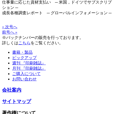
仕事量に応じた資材支払い ─ 米国，ドイツでサブスクリプ
ション ─
成長各種調査レポート ─ グローバルインフォメーション ─
« 次号へ
前号へ »
※バックナンバーの販売を行っております。
詳しくは
こちら
をご覧ください。
書籍・製品
ピックアップ
週刊 『印刷雑誌』
月刊 『印刷雑誌』
ご購入について
お問い合わせ
会社案内
サイトマップ
著作権について