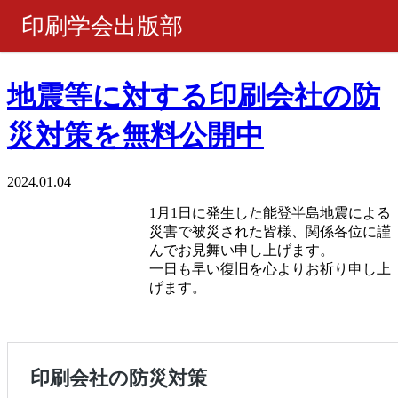
印刷学会出版部
書籍・製品
地震等に対する印刷会社の防
災対策を無料公開中
ピックアップ
週刊 『印刷雑誌』
2024.01.04
1月1日に発生した能登半島地震による
月刊 『印刷雑誌』
災害で被災された皆様、関係各位に謹
んでお見舞い申し上げます。
一日も早い復旧を心よりお祈り申し上
ご購入について
げます。
お問い合わせ