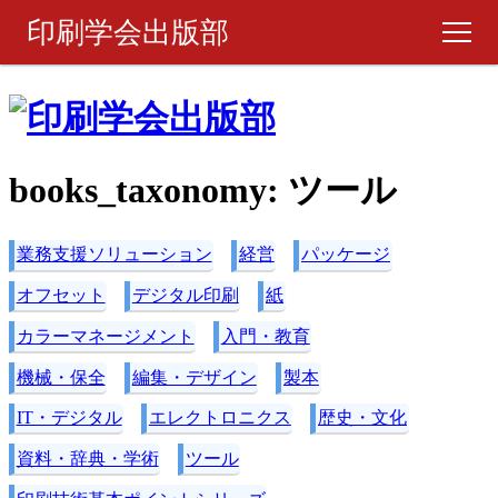
印刷学会出版部
書籍・製品
ピックアップ
books_taxonomy:
ツール
週刊 『印刷雑誌』
業務支援ソリューション
経営
パッケージ
月刊 『印刷雑誌』
オフセット
デジタル印刷
紙
カラーマネージメント
入門・教育
ご購入について
機械・保全
編集・デザイン
製本
お問い合わせ
IT・デジタル
エレクトロニクス
歴史・文化
資料・辞典・学術
ツール