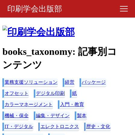
印刷学会出版部
書籍・製品
ピックアップ
books_taxonomy:
記事別コ
週刊 『印刷雑誌』
ンテンツ
月刊 『印刷雑誌』
業務支援ソリューション
経営
パッケージ
オフセット
デジタル印刷
紙
ご購入について
カラーマネージメント
入門・教育
お問い合わせ
機械・保全
編集・デザイン
製本
IT・デジタル
エレクトロニクス
歴史・文化