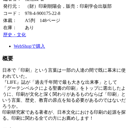
発行元：
（財）印刷朝陽会，販売：印刷学会出版部
コード：
978-4-900175-22-8
体裁：
A5判 148ページ
在庫：
あり
歴史・文化
WebShopで購入
概要
日本で「印刷」という言葉は一部の人達の間で既に幕末に使
われていた。
『LIFE』誌が「過去千年間で最も大きな出来事」として
「グーテンベルクによる聖書の印刷」をトップに選出したよ
うに、印刷が文化と深く関わりがあるものならば「印刷」と
いう言葉、歴史、教育の原点を知る必要があるのではないだ
ろうか。
印刷研究家である著者が、日本文化における印刷の起源を探
る。印刷に関わる全ての方にお薦めします！