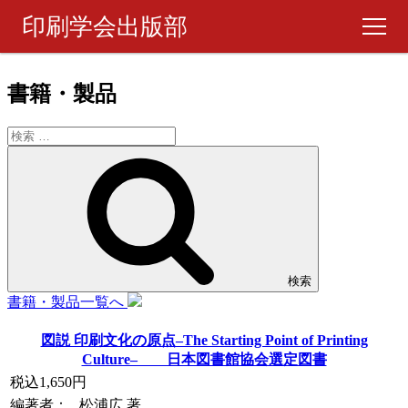
印刷学会出版部
書籍・製品
書籍・製品
ピックアップ
週刊 『印刷雑誌』
月刊 『印刷雑誌』
検索
ご購入について
書籍・製品一覧へ
図説 印刷文化の原点–The Starting Point of Printing
お問い合わせ
Culture– 日本図書館協会選定図書
税込1,650円
編著者：
松浦広 著