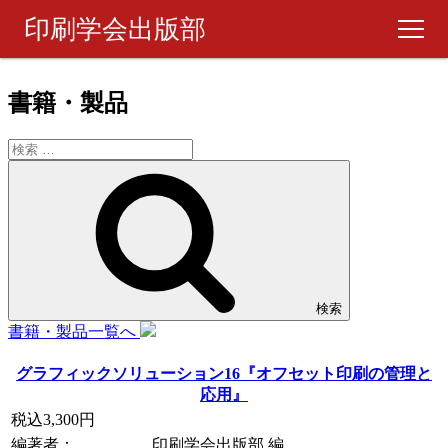
印刷学会出版部
書籍・製品
書籍・製品
ピックアップ
週刊 『印刷雑誌』
月刊 『印刷雑誌』
検索
ご購入について
書籍・製品一覧へ
グラフィックソリューション16『オフセット印刷の管理と
お問い合わせ
応用』
税込3,300円
編著者：
印刷学会出版部 編