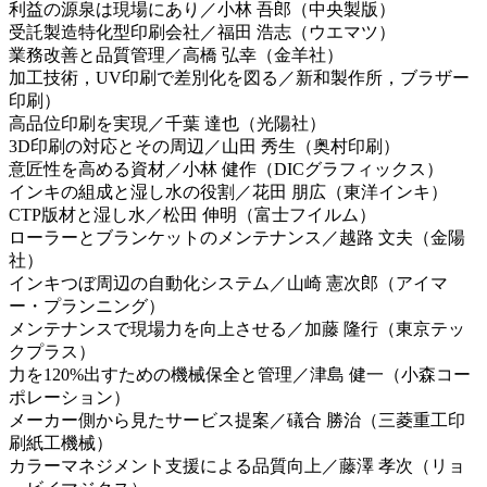
利益の源泉は現場にあり／小林 吾郎（中央製版）
受託製造特化型印刷会社／福田 浩志（ウエマツ）
業務改善と品質管理／高橋 弘幸（金羊社）
加工技術，UV印刷で差別化を図る／新和製作所，ブラザー
印刷）
高品位印刷を実現／千葉 達也（光陽社）
3D印刷の対応とその周辺／山田 秀生（奥村印刷）
意匠性を高める資材／小林 健作（DICグラフィックス）
インキの組成と湿し水の役割／花田 朋広（東洋インキ）
CTP版材と湿し水／松田 伸明（富士フイルム）
ローラーとブランケットのメンテナンス／越路 文夫（金陽
社）
インキつぼ周辺の自動化システム／山崎 憲次郎（アイマ
ー・プランニング）
メンテナンスで現場力を向上させる／加藤 隆行（東京テッ
クプラス）
力を120%出すための機械保全と管理／津島 健一（小森コー
ポレーション）
メーカー側から見たサービス提案／礒合 勝治（三菱重工印
刷紙工機械）
カラーマネジメント支援による品質向上／藤澤 孝次（リョ