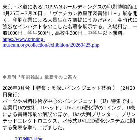
東京・水道にあるTOPPANホールディングスの印刷博物館は
4月25日～7月20日，「ヴァチカン教皇庁図書館Ⅲ＋」展を開
く。印刷産業による大量生産を前提にうみだされ，各時代に
強烈なインバクトをのこした名著を展示する。入場料は，一
般1000円，学生500円，高校生300円，中学生以下無料。
https://www.printing-
museum.org/collection/exhibition/t20260425.php
◆
月刊『印刷雑誌』最新号のご案内
2026年3月号【 特集：奥深いインクジェット技術 】（2月20
日発行）
パーツや材料技術が中心のインクジェット（IJ）特集です。
産業用IJの技術、IJヘッド、UV-LED硬化型のIJインク、IJ機
による書籍印刷の解説のほか、IJの大判プリンター、プリン
テッドエレクトロニクス、水冷式UVLED硬化システムに関
する発表を取り上げました。
2026年3月号