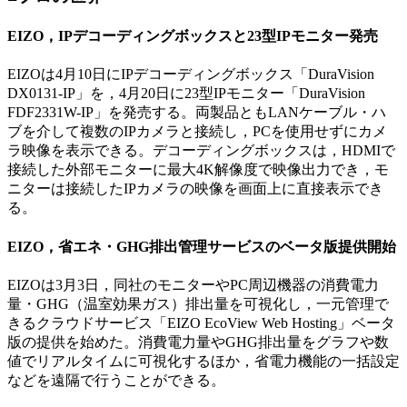
EIZO，IPデコーディングボックスと23型IPモニター発売
EIZOは4月10日にIPデコーディングボックス「DuraVision
DX0131-IP」を，4月20日に23型IPモニター「DuraVision
FDF2331W-IP」を発売する。両製品ともLANケーブル・ハ
ブを介して複数のIPカメラと接続し，PCを使用せずにカメ
ラ映像を表示できる。デコーディングボックスは，HDMIで
接続した外部モニターに最大4K解像度で映像出力でき，モ
ニターは接続したIPカメラの映像を画面上に直接表示でき
る。
EIZO，省エネ・GHG排出管理サービスのベータ版提供開始
EIZOは3月3日，同社のモニターやPC周辺機器の消費電力
量・GHG（温室効果ガス）排出量を可視化し，一元管理で
きるクラウドサービス「EIZO EcoView Web Hosting」ベータ
版の提供を始めた。消費電力量やGHG排出量をグラフや数
値でリアルタイムに可視化するほか，省電力機能の一括設定
などを遠隔で行うことができる。