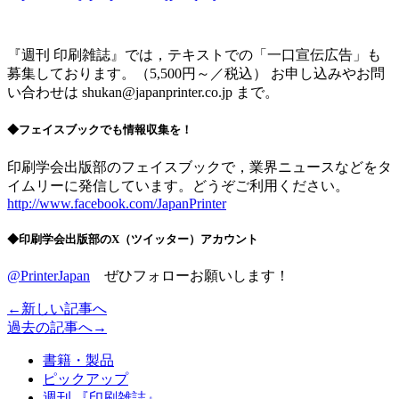
『週刊 印刷雑誌』では，テキストでの「一口宣伝広告」も
募集しております。（5,500円～／税込） お申し込みやお問
い合わせは shukan@japanprinter.co.jp まで。
◆フェイスブックでも情報収集を！
印刷学会出版部のフェイスブックで，業界ニュースなどをタ
イムリーに発信しています。どうぞご利用ください。
http://www.facebook.com/JapanPrinter
◆印刷学会出版部のX（ツイッター）アカウント
@PrinterJapan
ぜひフォローお願いします！
←新しい記事へ
過去の記事へ→
書籍・製品
ピックアップ
週刊 『印刷雑誌』