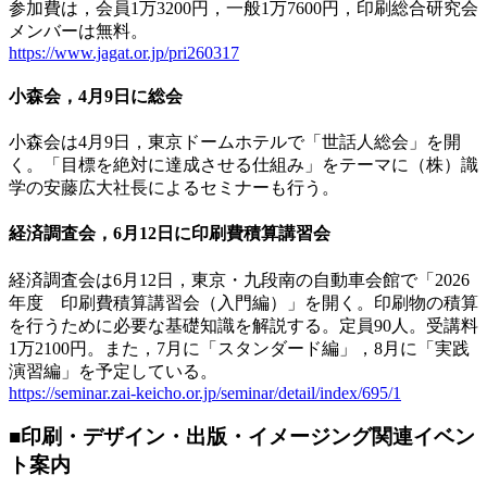
参加費は，会員1万3200円，一般1万7600円，印刷総合研究会
メンバーは無料。
https://www.jagat.or.jp/pri260317
小森会，4月9日に総会
小森会は4月9日，東京ドームホテルで「世話人総会」を開
く。「目標を絶対に達成させる仕組み」をテーマに（株）識
学の安藤広大社長によるセミナーも行う。
経済調査会，6月12日に印刷費積算講習会
経済調査会は6月12日，東京・九段南の自動車会館で「2026
年度 印刷費積算講習会（入門編）」を開く。印刷物の積算
を行うために必要な基礎知識を解説する。定員90人。受講料
1万2100円。また，7月に「スタンダード編」，8月に「実践
演習編」を予定している。
https://seminar.zai-keicho.or.jp/seminar/detail/index/695/1
■印刷・デザイン・出版・イメージング関連イベン
ト案内