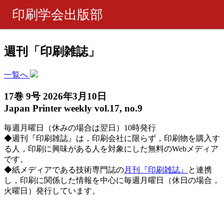
印刷学会出版部
書籍・製品
週刊「印刷雑誌」
ピックアップ
一覧へ
17巻 9号 2026年3月10日
週刊 『印刷雑誌』
Japan Printer weekly vol.17, no.9
毎週月曜日（休みの場合は翌日）10時発行
月刊 『印刷雑誌』
◆週刊『印刷雑誌』は，印刷会社に限らず，印刷物を購入す
る人，印刷に興味がある人を対象にした無料のWebメディア
ご購入について
です。
◆紙メディアである技術専門誌の
月刊『印刷雑誌』
と連携
し，印刷に関係した情報を中心に毎週月曜日（休日の場合，
お問い合わせ
火曜日）発行しています。