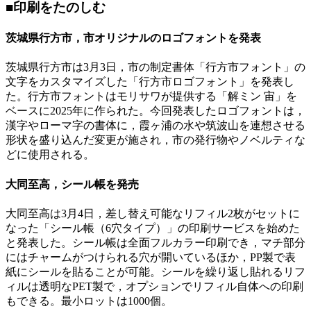
■印刷をたのしむ
茨城県行方市，市オリジナルのロゴフォントを発表
茨城県行方市は3月3日，市の制定書体「行方市フォント」の
文字をカスタマイズした「行方市ロゴフォント」を発表し
た。行方市フォントはモリサワが提供する「解ミン 宙」を
ベースに2025年に作られた。今回発表したロゴフォントは，
漢字やローマ字の書体に，霞ヶ浦の水や筑波山を連想させる
形状を盛り込んだ変更が施され，市の発行物やノベルティな
どに使用される。
大同至高，シール帳を発売
大同至高は3月4日，差し替え可能なリフィル2枚がセットに
なった「シール帳（6穴タイプ）」の印刷サービスを始めた
と発表した。シール帳は全面フルカラー印刷でき，マチ部分
にはチャームがつけられる穴が開いているほか，PP製で表
紙にシールを貼ることが可能。シールを繰り返し貼れるリフ
ィルは透明なPET製で，オプションでリフィル自体への印刷
もできる。最小ロットは1000個。