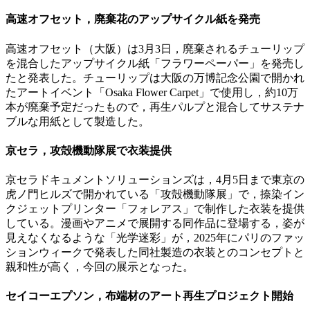
高速オフセット，廃棄花のアップサイクル紙を発売
高速オフセット（大阪）は3月3日，廃棄されるチューリップ
を混合したアップサイクル紙「フラワーペーパー」を発売し
たと発表した。チューリップは大阪の万博記念公園で開かれ
たアートイベント「Osaka Flower Carpet」で使用し，約10万
本が廃棄予定だったもので，再生パルプと混合してサステナ
ブルな用紙として製造した。
京セラ，攻殻機動隊展で衣装提供
京セラドキュメントソリューションズは，4月5日まで東京の
虎ノ門ヒルズで開かれている「攻殻機動隊展」で，捺染イン
クジェットプリンター「フォレアス」で制作した衣装を提供
している。漫画やアニメで展開する同作品に登場する，姿が
見えなくなるような「光学迷彩」が，2025年にパリのファッ
ションウィークで発表した同社製造の衣装とのコンセプトと
親和性が高く，今回の展示となった。
セイコーエプソン，布端材のアート再生プロジェクト開始