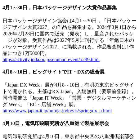
4月1～30日，日本パッケージデザイン大賞作品募集
日本パッケージデザイン協会は4月1～30日，「日本パッケー
ジデザイン大賞2027」の作品を募集する。2024年3月1日から
2026年2月28日に国内で販売（発表）し，量産されたパッケ
ージが対象。受賞作品は2027年5月に刊行する「年鑑日本の
パッケージデザイン2027」に掲載される。作品審査料は1作
品につき1万5000円。
https://activity.jpda.or.jp/seminar_event/5299.html
4月8～10日，ビッグサイトでIT・DXの総合展
「Japan DX Week」展が4月8～10日，有明の東京ビッグサイ
トで開かれる。主催はRX Japan。入場無料（要事前登録）。
同時開催は「Japan IT Week」「営業・デジタルマーケティン
グ Week」「EC・店舗 Week」展。
https://www.japan-it.jp/hub/ja-jp/lp/vis/spring/dx_a.html
4月10日，電気印刷研究所が八重洲で製品展示会
電気印刷研究所は4月10日，東京都中央区の八重洲倶楽部会