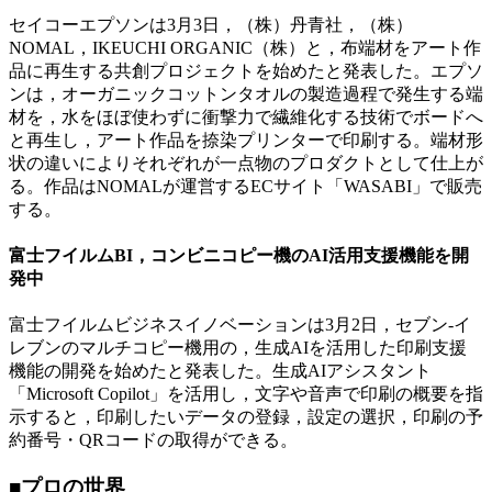
セイコーエプソンは3月3日，（株）丹青社，（株）
NOMAL，IKEUCHI ORGANIC（株）と，布端材をアート作
品に再生する共創プロジェクトを始めたと発表した。エプソ
ンは，オーガニックコットンタオルの製造過程で発生する端
材を，水をほぼ使わずに衝撃力で繊維化する技術でボードへ
と再生し，アート作品を捺染プリンターで印刷する。端材形
状の違いによりそれぞれが一点物のプロダクトとして仕上が
る。作品はNOMALが運営するECサイト「WASABI」で販売
する。
富士フイルムBI，コンビニコピー機のAI活用支援機能を開
発中
富士フイルムビジネスイノベーションは3月2日，セブン‐イ
レブンのマルチコピー機用の，生成AIを活用した印刷支援
機能の開発を始めたと発表した。生成AIアシスタント
「Microsoft Copilot」を活用し，文字や音声で印刷の概要を指
示すると，印刷したいデータの登録，設定の選択，印刷の予
約番号・QRコードの取得ができる。
■プロの世界