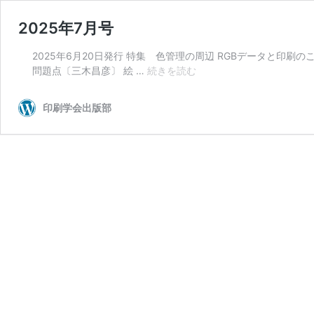
2025年7月号
2025年6月20日発行 特集 色管理の周辺 RGBデータと印
2025
問題点〔三木昌彦〕 絵 …
続きを読む
年
7
印刷学会出版部
月
号