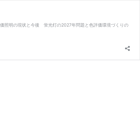
色評価照明の現状と今後 蛍光灯の2027年問題と色評価環境づくりの