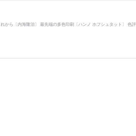
刷のこれから〔内海隆治〕 最先端の多色印刷〔ハンノ ホフシュタット〕 