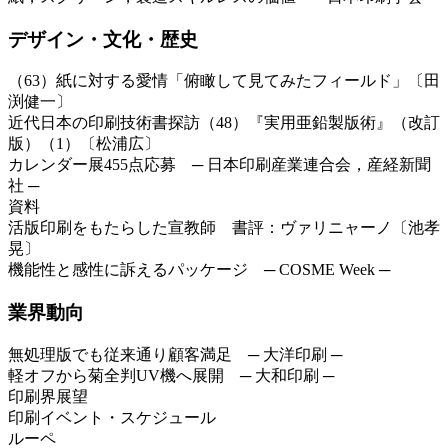
デザイン・文化・歴史
（63）紙に対する愛情「俯瞰して見てみたフィールド」〔田
渕健一〕
近代日本の印刷技術書探訪（48）『実用亜鉛製版術』（改訂
版）（1）〔松浦広〕
カレンダー展455点応募 ─ 日本印刷産業連合会，産経新聞
社 ─
資料
活版印刷をもたらした宣教師 書評：ヴァリニャーノ〔池孝
晃〕
機能性と感性に訴えるパッケージ ─ COSME Week ─
業界動向
無処理版でも従来通り顧客満足 ─ 大洋印刷 ─
軽オフから菊全判UV機へ展開 ─ 大和印刷 ─
印刷界展望
印刷イベント・スケジュール
ルーペ