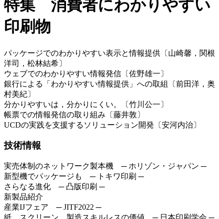
特集 消費者にわかりやすい
印刷物
パッケージでのわかりやすい表示と情報提供〔山崎馨，関根
洋司，松林結希〕
ウェブでのわかりやすい情報発信〔佐野雄一〕
銀行による「わかりやすい情報提供」への取組〔前田洋，奥
村美紀〕
分かりやすいは，分かりにくい。〔竹川公一〕
帳票での情報発信の取り組み〔藤井敦〕
UCDの実践を支援するソリューション開発〔安河内治〕
技術情報
実売体制のネットワーク製本機 ─ ホリゾン・ジャパン ─
新型機でパッケージも ─ トキワ印刷 ─
さらなる進化 ─ 凸版印刷 ─
新製品紹介
産業IJフェア ─ JITF2022 ─
紙，スクリーン，製造スキルレスの価値 ─ 日本印刷学会 ─