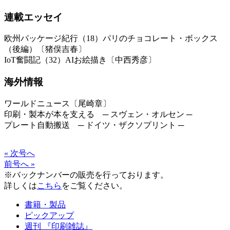
連載エッセイ
欧州パッケージ紀行（18）パリのチョコレート・ボックス
（後編）〔猪俣吉春〕
IoT奮闘記（32）AIお絵描き〔中西秀彦〕
海外情報
ワールドニュース〔尾崎章〕
印刷・製本が本を支える ─ スヴェン・オルセン ─
プレート自動搬送 ─ ドイツ・ザクソプリント ─
« 次号へ
前号へ »
※バックナンバーの販売を行っております。
詳しくは
こちら
をご覧ください。
書籍・製品
ピックアップ
週刊 『印刷雑誌』