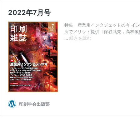
2022年7月号
特集 産業用インクジェットの今 イ
所でメリット提供〔保谷武夫，高林敏行
2022
…
続きを読む
年
7
月
号
印刷学会出版部