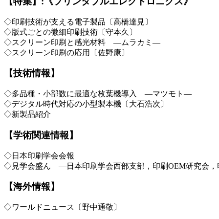
【特集】:《プリンタブルエレクトロニクス》
◇印刷技術が支える電子製品〔高橋達見〕
◇版式ごとの微細印刷技術〔守本久〕
◇スクリーン印刷と感光材料 —ムラカミ—
◇スクリーン印刷の応用〔佐野康〕
【技術情報】
◇多品種・小部数に最適な枚葉機導入 —マツモト—
◇デジタル時代対応の小型製本機〔大石浩次〕
◇新製品紹介
【学術関連情報】
◇日本印刷学会会報
◇見学会盛ん —日本印刷学会西部支部，印刷OEM研究会
【海外情報】
◇ワールドニュース〔野中通敬〕