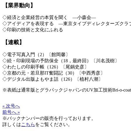
【業界動向】
◇経済と企業経営の本質を聞く —小森会—
◇アイディアを表現する —東京タイプディレクターズクラ
◇印刷の技術と文化にふれる
【連載】
◇電子写真入門（2）〔館岡馨〕
◇続・印刷現場の予防保全（18，最終回）〔川名茂樹〕
◇わたしの印刷手帳（126）〔尾鍋史彦〕
◇京都の元・若旦那IT奮闘記（30）〔中西秀彦〕
◇デジタル出版よもやま話（126）〔植村八潮〕
※表紙は通常版とグラパックジャパンのUV加工技術Bri-o-c
« 次号へ
前号へ »
※バックナンバーの販売を行っております。
詳しくは
こちら
をご覧ください。