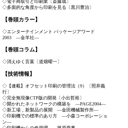
◇電子商取引と印刷業〔斎藤成〕
◇多面的な角度から印刷を見る〔黒川豊治〕
【巻頭カラー】
◇エンターテインメント パッケージアワード
2003 ―金羊社―
【巻頭コラム】
◇消えゆく言葉〔道畑曜一〕
【技術情報】
◇【連載】オフセット印刷の管理法（9）〔照井義
行〕
◇完全無現像CTP版の開発〔小出哲裕〕
◇開かれたネットワークの構築を ―PAGE2004―
◇新工場，新製品の展開 ―金田機械製作所―
◇印刷機での標準のあり方 ―小森コーポレーショ
ン―
◇印刷機からの色管理 ―篠原商事―