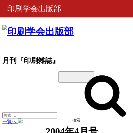
印刷学会出版部
書籍・製品
ピックアップ
月刊『印刷雑誌』
週刊 『印刷雑誌』
月刊 『印刷雑誌』
ご購入について
お問い合わせ
検索
一覧へ
2004年4月号