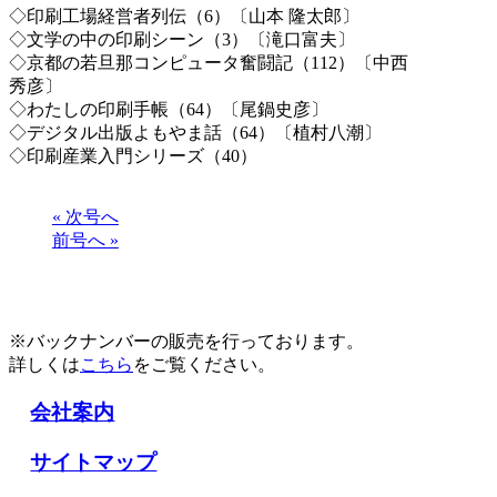
◇印刷工場経営者列伝（6）〔山本 隆太郎〕
◇文学の中の印刷シーン（3）〔滝口富夫〕
◇京都の若旦那コンピュータ奮闘記（112）〔中西
秀彦〕
◇わたしの印刷手帳（64）〔尾鍋史彦〕
◇デジタル出版よもやま話（64）〔植村八潮〕
◇印刷産業入門シリーズ（40）
« 次号へ
前号へ »
※バックナンバーの販売を行っております。
詳しくは
こちら
をご覧ください。
会社案内
サイトマップ