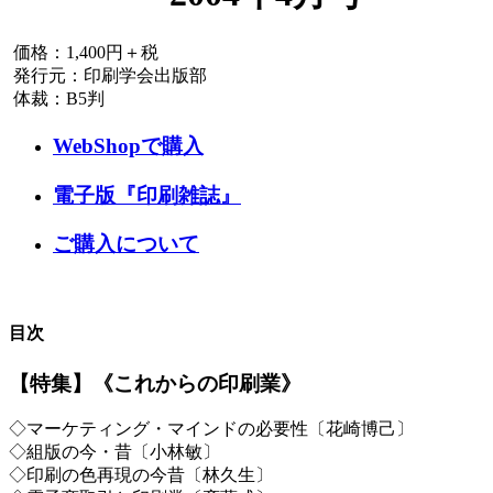
価格：1,400円＋税
発行元：印刷学会出版部
体裁：B5判
WebShopで購入
電子版『印刷雑誌』
ご購入について
目次
【特集】《これからの印刷業》
◇マーケティング・マインドの必要性〔花崎博己〕
◇組版の今・昔〔小林敏〕
◇印刷の色再現の今昔〔林久生〕