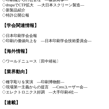
◇drupaでCTP拡大 ―大日本スクリーン製造―
◇新製品紹介
◇特許公開公報
【学会関連情報】
◇日本印刷学会会報
◇印刷の価値向上を ―日本印刷学会技術委員会―
【海外情報】
◇ワールドニュース〔田中靖祐〕
【業界動向】
◇種字彫りを実演 ―印刷博物館―
◇現場第一主義からの提言 ―Creoユーザー会―
◇エレクトロニクス好調 ―大手印刷4社―
【連載】