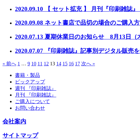
2020.09.10 【 セット拡充 】 月刊『印刷雑
2020.09.08 ネット書店で品切の場合のご購入
2020.07.13 夏期休業日のお知らせ 8月13日
2020.07.07 『印刷雑誌』記事別デジタ
« 前へ
1
…
9
10
11
12
13
14
15
16
17
次へ »
書籍・製品
ピックアップ
週刊 『印刷雑誌』
月刊 『印刷雑誌』
ご購入について
お問い合わせ
会社案内
サイトマップ