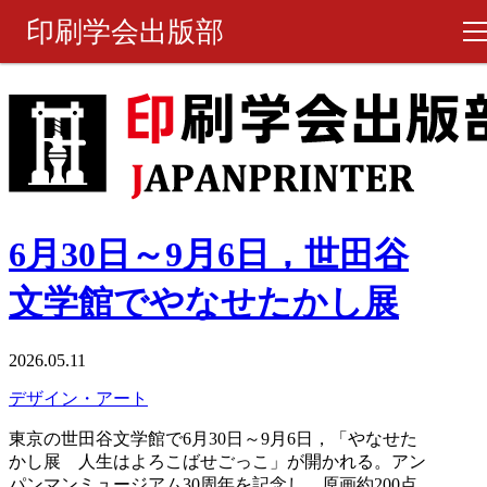
印刷学会出版部
書籍・製品
ピックアップ
週刊 『印刷雑誌』
6月30日～9月6日，世田谷
月刊 『印刷雑誌』
文学館でやなせたかし展
ご購入について
2026.05.11
デザイン・アート
お問い合わせ
東京の世田谷文学館で6月30日～9月6日，「やなせた
かし展 人生はよろこばせごっこ」が開かれる。アン
パンマンミュージアム30周年を記念し，原画約200点