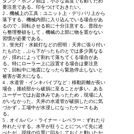
タンク・ポンプ類は，小さな震度でも動くため
要注意である。印をつけておきたい。
2．機械上の工具：ユニット上・デリバリ上から
落下する。機械内部に入り込んでいる場合があ
るので，回転させる前に十分注意する。普段か
ら整理整頓をして，機械の上部に物を置かない
習慣が必要である。
3．蛍光灯・水銀灯などの照明：天井に張り付い
たものと，ぶら下がったものとでは多少異なる
が，揺れによって割れて落ちてくる場合があ
る。特にローラー上に設置する場合は要注意
で，回転中に地震になったら緊急停止しないと
被害が甚大になる。
4．水道管・インキパイプなど：移動距離が長い
場合，接続部から破損に至ることが多い。ある
ユーザーではお盆休みであったため，現場に人
がいなかった。天井の水道管が破損したのに気
づかず，工場中が水浸しになったケースもあ
る。
5．オイルパン・ライナー・レベラー：ずれたり
外れたりする。水平が狂うことについて先に述
べたが，現状の位置に印をしておくと動いたか