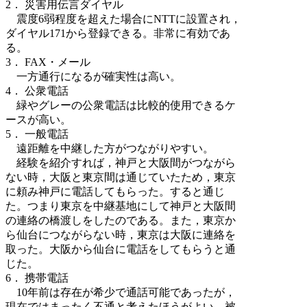
2． 災害用伝言ダイヤル
震度6弱程度を超えた場合にNTTに設置され，
ダイヤル171から登録できる。非常に有効であ
る。
3． FAX・メール
一方通行になるが確実性は高い。
4． 公衆電話
緑やグレーの公衆電話は比較的使用できるケ
ースが高い。
5． 一般電話
遠距離を中継した方がつながりやすい。
経験を紹介すれば，神戸と大阪間がつながら
ない時，大阪と東京間は通じていたため，東京
に頼み神戸に電話してもらった。すると通じ
た。つまり東京を中継基地にして神戸と大阪間
の連絡の橋渡しをしたのである。また，東京か
ら仙台につながらない時，東京は大阪に連絡を
取った。大阪から仙台に電話をしてもらうと通
じた。
6． 携帯電話
10年前は存在が希少で通話可能であったが，
現在ではまったく不通と考えたほうがよい。被