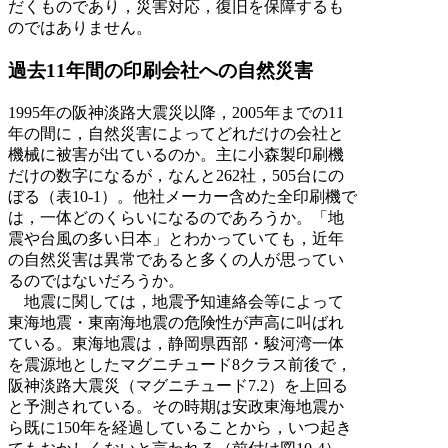
だくものであり，災害対応，復旧を保障するも
のではありません。
過去11年間の印刷会社への自然災害
1995年の阪神淡路大震災以降，2005年までの11
年の間に，自然災害によってどれだけの会社と
機械に被害が出ているのか。主に小森製印刷機
だけの数字になるが，なんと262社，505台にの
ぼる（表10-1）。他社メーカー含めた全印刷機で
は，一体どのくらいになるのであろうか。「地
震や台風の多い日本」とわかっていても，近年
の自然災害は異常であると多くの人が思ってい
るのではないだろうか。
地震に関しては，地震予知連絡会等によって
東海地震・東南海地震の危険性が声高に叫ばれ
ている。東海地震は，静岡県西部・駿河湾一体
を震源地としたマグニチュード8クラス前後で，
阪神淡路大震災（マグニチュード7.2）を上回る
と予測されている。その時期は安政東海地震か
ら既に150年を経過していることから，いつ起き