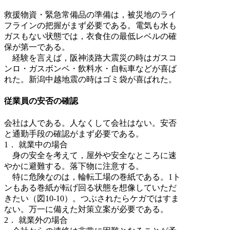
救援物資・緊急常備品の準備は，被災地のライ
フラインの把握がまず必要である。電気も水も
ガスもない状態では，衣食住の最低レベルの確
保が第一である。
経験を言えば，阪神淡路大震災の時はガスコ
ンロ・ガスボンベ・飲料水・自転車などが喜ば
れた。新潟中越地震の時はゴミ袋が喜ばれた。
従業員の安否の確認
会社は人である。人なくして会社はない。安否
と通勤手段の確認がまず必要である。
1． 就業中の場合
身の安全を考えて，屋外や安全なところに速
やかに避難する。落下物に注意する。
特に危険なのは，輪転工場の巻紙である。1ト
ンもある巻紙が転げ回る状態を想像していただ
きたい（図10-10）。つぶされたらケガではすま
ない。万一に備えた対策立案が必要である。
2． 就業外の場合