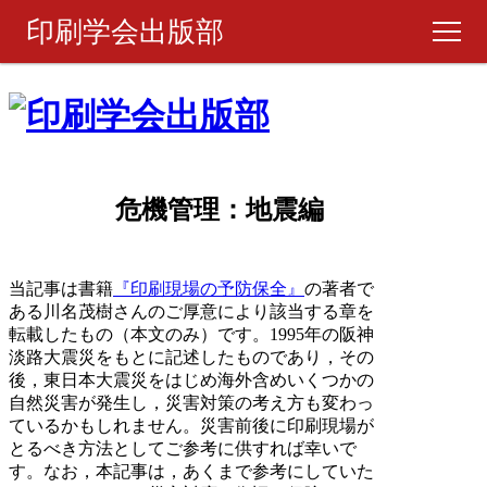
印刷学会出版部
書籍・製品
ピックアップ
危機管理：地震編
週刊 『印刷雑誌』
月刊 『印刷雑誌』
当記事は書籍
『印刷現場の予防保全』
の著者で
ある川名茂樹さんのご厚意により該当する章を
転載したもの（本文のみ）です。1995年の阪神
ご購入について
淡路大震災をもとに記述したものであり，その
後，東日本大震災をはじめ海外含めいくつかの
自然災害が発生し，災害対策の考え方も変わっ
お問い合わせ
ているかもしれません。災害前後に印刷現場が
とるべき方法としてご参考に供すれば幸いで
す。なお，本記事は，あくまで参考にしていた