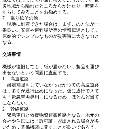
災地域から離れたところからかけたり，時間を
ずらしてみることをお勧めする。
7． 張り紙その他
現地に到着できた場合は，まずこの方法が一
番良い。安否や避難場所等の情報伝達として，
原始的でシンプルなものが災害時に大きな力と
なる。
交通事情
機械が復旧しても，紙が届かない，製品を運び
出せないという問題に直面する。
1． 高速道路
耐震補強をしていなかったかつての高速道路
は，多くが通行止めになった。仮に通行できて
も「緊急車両専用」になるため，ほとんど当て
にならない。
2． 幹線道路
緊急車両と救援物資運搬道路となる。地元の
会社や住民には「許可証」が出される場合が多
いため，関係機関に聞くことが良いであろう。