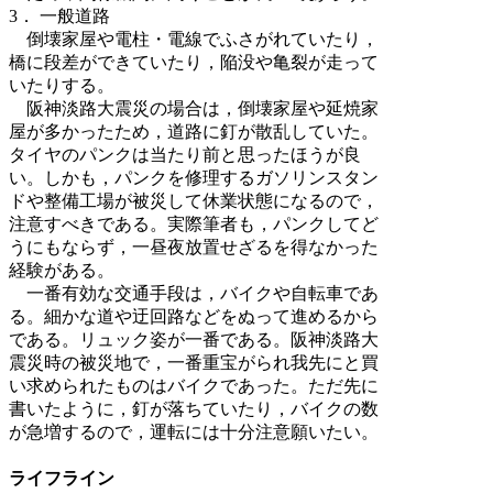
3． 一般道路
倒壊家屋や電柱・電線でふさがれていたり，
橋に段差ができていたり，陥没や亀裂が走って
いたりする。
阪神淡路大震災の場合は，倒壊家屋や延焼家
屋が多かったため，道路に釘が散乱していた。
タイヤのパンクは当たり前と思ったほうが良
い。しかも，パンクを修理するガソリンスタン
ドや整備工場が被災して休業状態になるので，
注意すべきである。実際筆者も，パンクしてど
うにもならず，一昼夜放置せざるを得なかった
経験がある。
一番有効な交通手段は，バイクや自転車であ
る。細かな道や迂回路などをぬって進めるから
である。リュック姿が一番である。阪神淡路大
震災時の被災地で，一番重宝がられ我先にと買
い求められたものはバイクであった。ただ先に
書いたように，釘が落ちていたり，バイクの数
が急増するので，運転には十分注意願いたい。
ライフライン