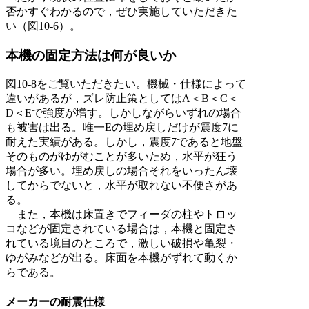
否かすぐわかるので，ぜひ実施していただきた
い（図10-6）。
本機の固定方法は何が良いか
図10-8をご覧いただきたい。機械・仕様によって
違いがあるが，ズレ防止策としてはA＜B＜C＜
D＜Eで強度が増す。しかしながらいずれの場合
も被害は出る。唯一Eの埋め戻しだけが震度7に
耐えた実績がある。しかし，震度7であると地盤
そのものがゆがむことが多いため，水平が狂う
場合が多い。埋め戻しの場合それをいったん壊
してからでないと，水平が取れない不便さがあ
る。
また，本機は床置きでフィーダの柱やトロッ
コなどが固定されている場合は，本機と固定さ
れている境目のところで，激しい破損や亀裂・
ゆがみなどが出る。床面を本機がずれて動くか
らである。
メーカーの耐震仕様