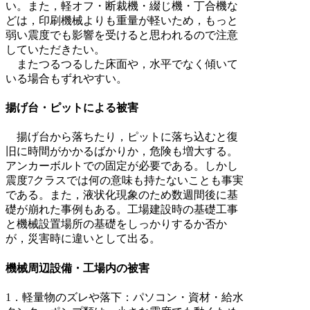
い。また，軽オフ・断裁機・綴じ機・丁合機な
どは，印刷機械よりも重量が軽いため，もっと
弱い震度でも影響を受けると思われるので注意
していただきたい。
またつるつるした床面や，水平でなく傾いて
いる場合もずれやすい。
揚げ台・ピットによる被害
揚げ台から落ちたり，ピットに落ち込むと復
旧に時間がかかるばかりか，危険も増大する。
アンカーボルトでの固定が必要である。しかし
震度7クラスでは何の意味も持たないことも事実
である。また，液状化現象のため数週間後に基
礎が崩れた事例もある。工場建設時の基礎工事
と機械設置場所の基礎をしっかりするか否か
が，災害時に違いとして出る。
機械周辺設備・工場内の被害
1．軽量物のズレや落下：パソコン・資材・給水