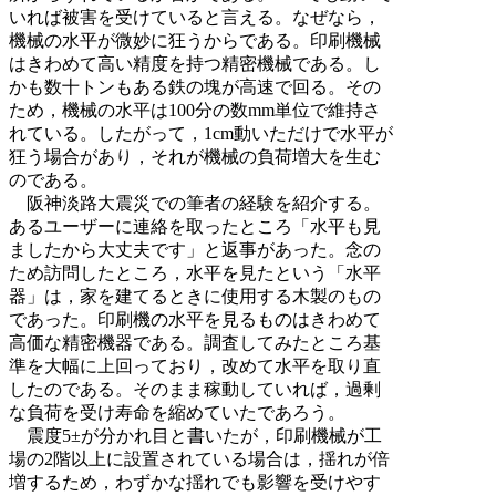
いれば被害を受けていると言える。なぜなら，
機械の水平が微妙に狂うからである。印刷機械
はきわめて高い精度を持つ精密機械である。し
かも数十トンもある鉄の塊が高速で回る。その
ため，機械の水平は100分の数mm単位で維持さ
れている。したがって，1cm動いただけで水平が
狂う場合があり，それが機械の負荷増大を生む
のである。
阪神淡路大震災での筆者の経験を紹介する。
あるユーザーに連絡を取ったところ「水平も見
ましたから大丈夫です」と返事があった。念の
ため訪問したところ，水平を見たという「水平
器」は，家を建てるときに使用する木製のもの
であった。印刷機の水平を見るものはきわめて
高価な精密機器である。調査してみたところ基
準を大幅に上回っており，改めて水平を取り直
したのである。そのまま稼動していれば，過剰
な負荷を受け寿命を縮めていたであろう。
震度5±が分かれ目と書いたが，印刷機械が工
場の2階以上に設置されている場合は，揺れが倍
増するため，わずかな揺れでも影響を受けやす