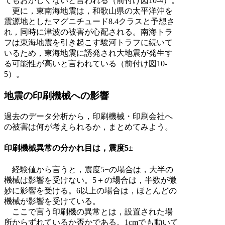
てもおかしくないと言われる（前付け図10-4）。
更に，東南海地震は，和歌山県の太平洋沖を
震源地としたマグニチュード8.4クラスと予想さ
れ，同時に津波の被害が心配される。南海トラ
フは東海地震を引き起こす駿河トラフに続いて
いるため，東海地震に誘発され大地震が発生す
る可能性が高いと言われている（前付け図10-
5）。
地震の印刷機械への影響
過去のデータ分析から，印刷機械・印刷会社へ
の被害は何が考えられるか，まとめてみよう。
印刷機械異常の分かれ目は，震度5±
経験値から言うと，震度5−の場合は，大半の
機械は影響を受けない。5＋の場合は，半数が微
妙に影響を受ける。6以上の場合は，ほとんどの
機械が影響を受けている。
ここで言う印刷機の異常とは，設置された場
所からずれているか否かである。1cmでも動いて