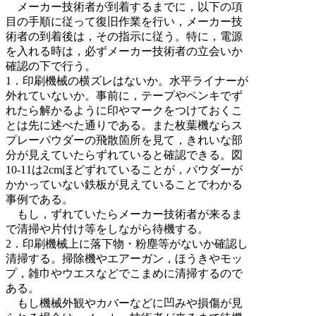
メーカー技術者が到着するまでに，以下の項
目の手順に従って復旧作業を行い，メーカー技
術者の到着後は，その指示に従う。特に，電源
を入れる時は，必ずメーカー技術者の立会いか
確認の下で行う。
1．印刷機械の横ズレはないか。水平ライナーが
外れていないか。事前に，テープやペンキでず
れたら解かるように印やマークをつけておくこ
とは先に述べた通りである。また枚葉機ならス
プレーパウダーの飛散箇所を見て，きれいな部
分が見えていたらずれていると確認できる。図
10-11は2cmほどずれていることが，パウダーが
かかっていない鉄板が見えていることでわかる
事例である。
もし，ずれていたらメーカー技術者が来るま
で清掃や片付け等をしながら待機する。
2．印刷機械上に落下物・粉塵等がないか確認し
清掃する。掃除機やエアーガン，ほうきやモッ
プ，雑巾やウエスなどでこまめに清掃するので
ある。
もし機械外観やカバーなどに凹みや損傷が見