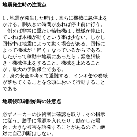
地震発生時の注意点
1．地震が発生した時は，直ちに機械に急停止を
かける。胴抜きの時間があれば停止前に行う。
例えば非常に重たい輪転機は，機械が停止し
ていれば本機が動くという事は少ない。しかし
回転中は地震によって動く場合がある。回転に
よって機械が「軽く」なっているからである。
したがって稼動中地震にあったら，緊急胴抜
き・機械停止をすること。機械を止めること
が，最大の予防保全である。
2．身の安全を考えて避難する。インキ缶や巻紙
が落ちてくることを念頭において行動すること
である
地震後印刷開始時の注意点
必ずメーカーの技術者に確認を取り，その指示
に従う。勝手に電源を入れたり，動かした場
合，大きな被害を誘発することがあるので，絶
対に自己判断はしない。