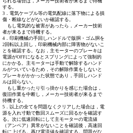
られる場合は，メーカー技術者が来るまで待機
する。
3．電気ケーブル等の電気配線に落下物による損
傷・断線などがないか確認する。
もし電気的な被害があったら，メーカー技術
者が来るまで待機する。
4．印刷機械の手回しハンドルで版胴・ゴム胴を
2回転以上回し，印刷機械内部に障害物がないこ
とを確認する。なお，主モーターのブレーキは
電源がOFFになるとスプリングによって強制的
にかかる。主モーターは手動で解除するハンド
ルがついているため，その解除作業をしないと
ブレーキがかかった状態であり，手回しハンド
ルは回らない。
もし重かったり引っ掛かりを感じた場合は，
復旧作業を中断し，メーカー技術者が来るまで
待機する。
5．以上の全てを問題なくクリアした場合は，電
源を入れ寸動で数回スムーズに回るかを確認す
る。次に低速回転にして主モーターの電流値
（アンペア）異常がないことを確認後，高速回
転に上げる。再び電流値を確認する。問題がな