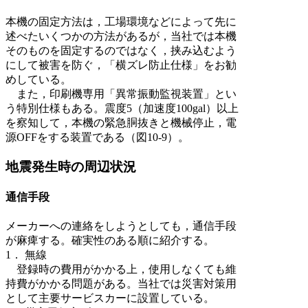
本機の固定方法は，工場環境などによって先に
述べたいくつかの方法があるが，当社では本機
そのものを固定するのではなく，挟み込むよう
にして被害を防ぐ，「横ズレ防止仕様」をお勧
めしている。
また，印刷機専用「異常振動監視装置」とい
う特別仕様もある。震度5（加速度100gal）以上
を察知して，本機の緊急胴抜きと機械停止，電
源OFFをする装置である（図10-9）。
地震発生時の周辺状況
通信手段
メーカーへの連絡をしようとしても，通信手段
が麻痺する。確実性のある順に紹介する。
1． 無線
登録時の費用がかかる上，使用しなくても維
持費がかかる問題がある。当社では災害対策用
として主要サービスカーに設置している。