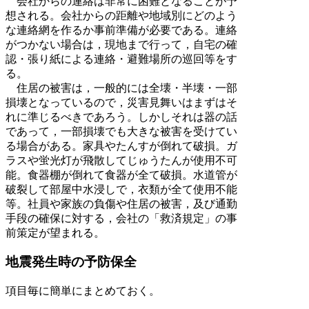
会社からの連絡は非常に困難となることが予
想される。会社からの距離や地域別にどのよう
な連絡網を作るか事前準備が必要である。連絡
がつかない場合は，現地まで行って，自宅の確
認・張り紙による連絡・避難場所の巡回等をす
る。
住居の被害は，一般的には全壊・半壊・一部
損壊となっているので，災害見舞いはまずはそ
れに準じるべきであろう。しかしそれは器の話
であって，一部損壊でも大きな被害を受けてい
る場合がある。家具やたんすが倒れて破損。ガ
ラスや蛍光灯が飛散してじゅうたんが使用不可
能。食器棚が倒れて食器が全て破損。水道管が
破裂して部屋中水浸しで，衣類が全て使用不能
等。社員や家族の負傷や住居の被害，及び通勤
手段の確保に対する，会社の「救済規定」の事
前策定が望まれる。
地震発生時の予防保全
項目毎に簡単にまとめておく。